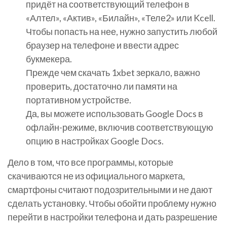
придёт на соответствующий телефон в
«Алтел», «Актив», «Билайн», «Теле2» или Kcell.
Чтобы попасть на нее, нужно запустить любой
браузер на телефоне и ввести адрес
букмекера.
Прежде чем скачать 1xbet зеркало, важно
проверить, достаточно ли памяти на
портативном устройстве.
Да, вы можете использовать Google Docs в
офлайн-режиме, включив соответствующую
опцию в настройках Google Docs.
Дело в том, что все программы, которые
скачиваются не из официального маркета,
смартфоны считают подозрительными и не дают
сделать установку. Чтобы обойти проблему нужно
перейти в настройки телефона и дать разрешение