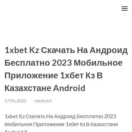
Saltar
al
COLEGIO NUESTRA SEÑORA DE LA CONSOLACION
contenido
(presiona
la
tecla
1xbet Kz Скачать На Андроид
Intro)
Бесплатно 2023 Мобильное
Приложение 1хбет Кз В
Казахстане Android
17 Dic,2023
rokokslot
1xbet Kz Скачать На Андроид Бесплатно 2023
Мобильное Приложение 1хбет Кз В Казахстане