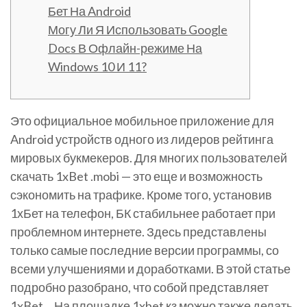
Бет На Android
Могу Ли Я Использовать Google
Docs В Офлайн-режиме На
Windows 10 И 11?
Это официальное мобильное приложение для
Android устройств одного из лидеров рейтинга
мировых букмекеров. Для многих пользователей
скачать 1xBet .mobi — это еще и возможность
сэкономить на трафике. Кроме того, установив
1хБет на телефон, БК стабильнее работает при
проблемном интернете. Здесь представлены
только самые последние версии программы, со
всеми улучшениями и доработками. В этой статье
подробно разобрано, что собой представляет
1xBet… На площадке 1xbet кз можно также делать