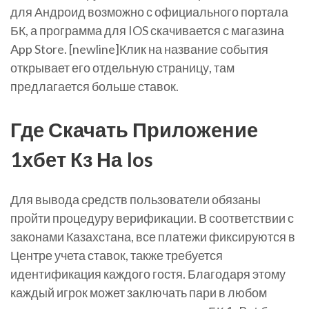
для Андроид возможно с официального портала
БК, а программа для IOS скачивается с магазина
App Store. [newline]Клик на название события
открывает его отдельную страницу, там
предлагается больше ставок.
Где Скачать Приложение
1хбет Кз На Ios
Для вывода средств пользователи обязаны
пройти процедуру верификации. В соответствии с
законами Казахстана, все платежи фиксируются в
Центре учета ставок, также требуется
идентификация каждого гостя. Благодаря этому
каждый игрок может заключать пари в любом