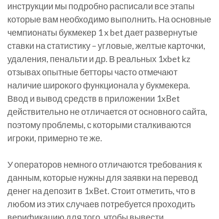
инструкции мы подробно расписали все этапы
которые вам необходимо выполнить. На основные
чемпионаты букмекер 1 x bet дает развернутые
ставки на статистику – угловые, желтые карточки,
удаления, пенальти и др. В реальных 1xbet kz
отзывах опытные бетторы часто отмечают
наличие широкого функционала у букмекера.
Ввод и вывод средств в приложении 1xBet
действительно не отличается от основного сайта,
поэтому проблемы, с которыми сталкиваются
игроки, примерно те же.
У операторов немного отличаются требования к
данным, которые нужны для заявки на перевод
денег на депозит в 1xBet. Стоит отметить, что в
любом из этих случаев потребуется проходить
верификацию для того, чтобы вывести