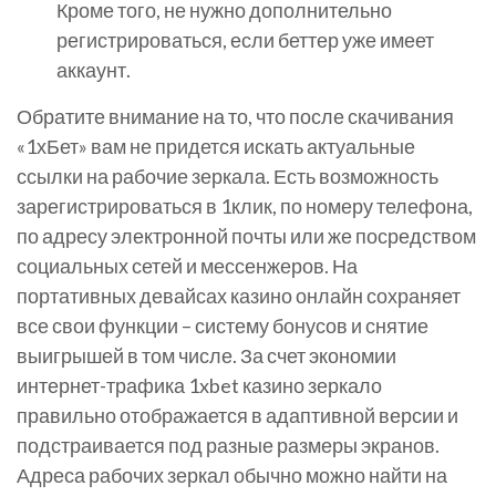
Кроме того, не нужно дополнительно
регистрироваться, если беттер уже имеет
аккаунт.
Обратите внимание на то, что после скачивания
«1хБет» вам не придется искать актуальные
ссылки на рабочие зеркала. Есть возможность
зарегистрироваться в 1клик, по номеру телефона,
по адресу электронной почты или же посредством
социальных сетей и мессенжеров. На
портативных девайсах казино онлайн сохраняет
все свои функции – систему бонусов и снятие
выигрышей в том числе. За счет экономии
интернет-трафика 1xbet казино зеркало
правильно отображается в адаптивной версии и
подстраивается под разные размеры экранов.
Адреса рабочих зеркал обычно можно найти на