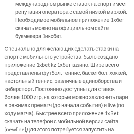
международном рынке ставок на спорт имеет
репутация оператора с самой низкой маржой.
Необходимое мобильное приложение 1хбет
скачать можно на официальном сайте
букмекера 1иксбет.
Специально для желающих сделать ставки на
спорт с мобильного устройства, было создано
приложение 1xbet kz 1хбет казино. Шире всего
представлены футбол, теннис, баскетбол, хоккей,
настольный теннис, различные единоборства и
киберспорт. Постоянно доступны для ставок
более 1000 игр, на которые можно заключить пари
в режимах прематч (до начала события) и live (по
ходу матча). Быстрее всего приложение 1xBet
скачать на телефон с мобильной версии сайта.
[newline]Для этого потребуется запустить на