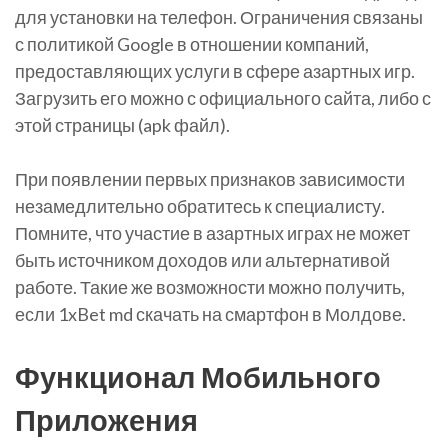
для установки на телефон. Ограничения связаны
с политикой Google в отношении компаний,
предоставляющих услуги в сфере азартных игр.
Загрузить его можно с официального сайта, либо с
этой страницы (apk файл).
При появлении первых признаков зависимости
незамедлительно обратитесь к специалисту.
Помните, что участие в азартных играх не может
быть источником доходов или альтернативой
работе. Такие же возможности можно получить,
если 1xBet md скачать на смартфон в Молдове.
Функционал Мобильного
Приложения