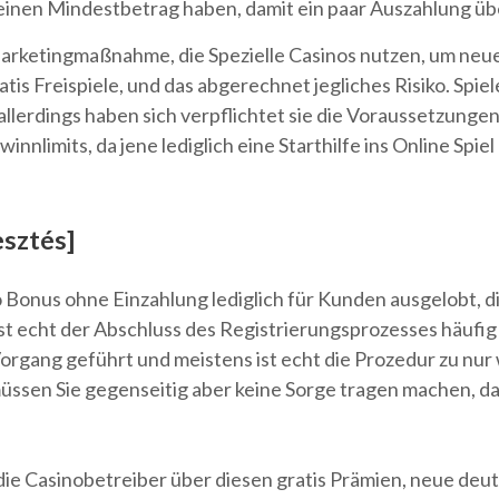
inen Mindestbetrag haben, damit ein paar Auszahlung übe
Marketingmaßnahme, die Spezielle Casinos nutzen, um neue
is Freispiele, und das abgerechnet jegliches Risiko. Spiel
llerdings haben sich verpflichtet sie die Voraussetzungen
limits, da jene lediglich eine Starthilfe ins Online Spiel
sztés]
Bonus ohne Einzahlung lediglich für Kunden ausgelobt, die 
ist echt der Abschluss des Registrierungsprozesses häufig
 Vorgang geführt und meistens ist echt die Prozedur zu n
müssen Sie gegenseitig aber keine Sorge tragen machen, da 
 Casinobetreiber über diesen gratis Prämien, neue deutsc