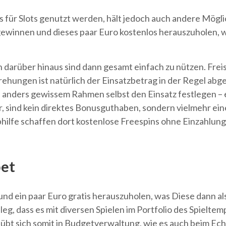
s für Slots genutzt werden, hält jedoch auch andere Mögli
u gewinnen und dieses paar Euro kostenlos herauszuholen, 
 darüber hinaus sind dann gesamt einfach zu nützen. Freis
rehungen ist natürlich der Einsatzbetrag in der Regel abge
e anders gewissem Rahmen selbst den Einsatz festlegen – 
, sind kein direktes Bonusguthaben, sondern vielmehr ein
hilfe schaffen dort kostenlose Freespins ohne Einzahlung 
bet
n und ein paar Euro gratis herauszuholen, was Diese dann a
leg, dass es mit diversen Spielen im Portfolio des Spielt
 übt sich somit in Budgetverwaltung, wie es auch beim Ech