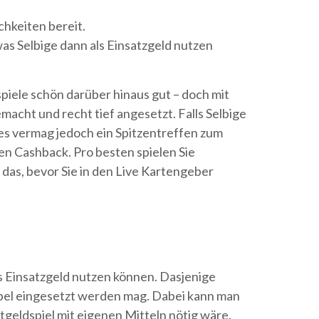
chkeiten bereit.
was Selbige dann als Einsatzgeld nutzen
piele schön darüber hinaus gut – doch mit
macht und recht tief angesetzt. Falls Selbige
es vermag jedoch ein Spitzentreffen zum
en Cashback. Pro besten spielen Sie
das, bevor Sie in den Live Kartengeber
ls Einsatzgeld nutzen können. Dasjenige
empel eingesetzt werden mag. Dabei kann man
tgeldspiel mit eigenen Mitteln nötig wäre.