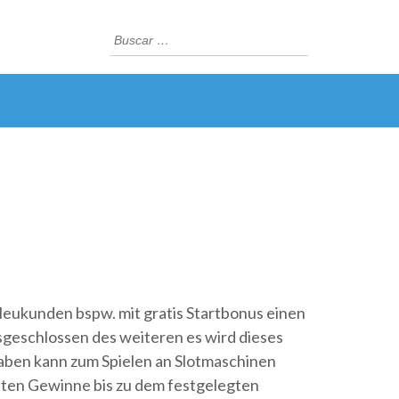
Buscar:
 Neukunden bspw. mit gratis Startbonus einen
geschlossen des weiteren es wird dieses
aben kann zum Spielen an Slotmaschinen
lten Gewinne bis zu dem festgelegten