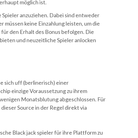
rhaupt möglich ist.
 Spieler anzuziehen. Dabei sind entweder
er müssen keine Einzahlung leisten, um die
 für den Erhalt des Bonus befolgen. Die
 bieten und neuzeitliche Spieler anlocken
sich uff (berlinerisch) einer
 chip einzige Voraussetzung zu ihrem
ur wenigen Monatsblutung abgeschlossen. Für
dieser Source in der Regel direkt via
he Black jack spieler für ihre Plattform zu