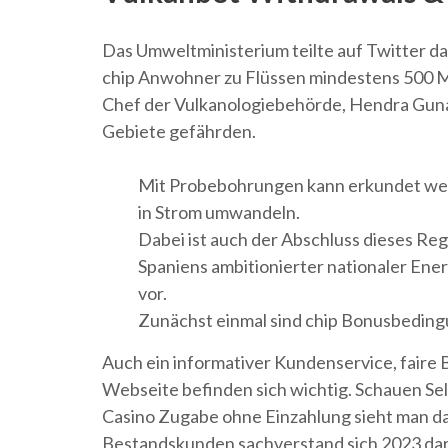
Das Umweltministerium teilte auf Twitter d
chip Anwohner zu Flüssen mindestens 500 M 
Chef der Vulkanologiebehörde, Hendra Guna
Gebiete gefährden.
Mit Probebohrungen kann erkundet werd
in Strom umwandeln.
Dabei ist auch der Abschluss dieses Re
Spaniens ambitionierter nationaler Ene
vor.
Zunächst einmal sind chip Bonusbeding
Auch ein informativer Kundenservice, faire
Webseite befinden sich wichtig. Schauen Selb
Casino Zugabe ohne Einzahlung sieht man da
Bestandskunden sachverstand sich 2023 darü