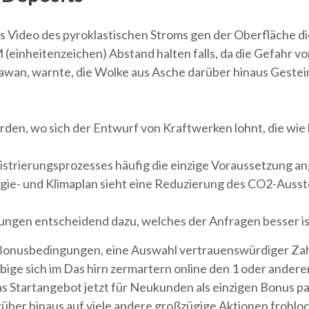
as Video des pyroklastischen Stroms gen der Oberfläche d
(einheitenzeichen) Abstand halten falls, da die Gefahr v
wan, warnte, die Wolke aus Asche darüber hinaus Gestei
en, wo sich der Entwurf von Kraftwerken lohnt, die wie
gistrierungsprozesses häufig die einzige Voraussetzung 
rgie- und Klimaplan sieht eine Reduzierung des CO2-Ausst
ungen entscheidend dazu, welches der Anfragen besser is
 Bonusbedingungen, eine Auswahl vertrauenswürdiger Zah
ige sich im Das hirn zermartern online den 1 oder anderen 
s Startangebot jetzt für Neukunden als einzigen Bonus 
ber hinaus auf viele andere großzügige Aktionen frohlo