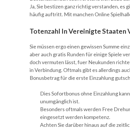
Ja, Sie bestizen ganz richtig verstanden, es
häufig auftritt. Mit manchen Online Spielhal
Totenzahl In Vereinigte Staaten
Sie müssen ergo einen gewissen Summe einza
aber auch gratis Runden für einige Spiele 
doch vermuten lässt, fuer Neukunden richtet.
in Verbindung. Oftmals gibt es allerdings a
Bonusbetrag für die erste Einzahlung gutsc
Dies Sofortbonus ohne Einzahlung kann i
unumgänglich ist.
Besonders oftmals werden Free Drehung
eingesetzt werden kompetenz.
Achten Sie darüber hinaus auf die zeitl