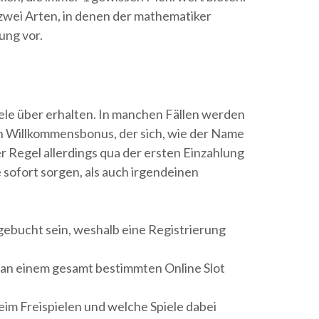
h zwei Arten, in denen der mathematiker
ung vor.
ele über erhalten. In manchen Fällen werden
en Willkommensbonus, der sich, wie der Name
r Regel allerdings qua der ersten Einzahlung
 sofort sorgen, als auch irgendeinen
 gebucht sein, weshalb eine Registrierung
 an einem gesamt bestimmten Online Slot
eim Freispielen und welche Spiele dabei